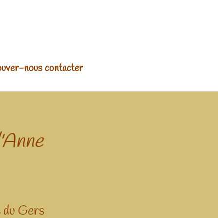
uver-nous contacter
d'Anne
s du Gers