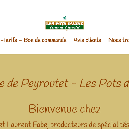
 -Tarifs – Bon de commande
Avis clients
Nous tro
 de Peyroutet - Les Pots 
Bienvenue chez
 et Laurent Fabe, producteurs de spécialité